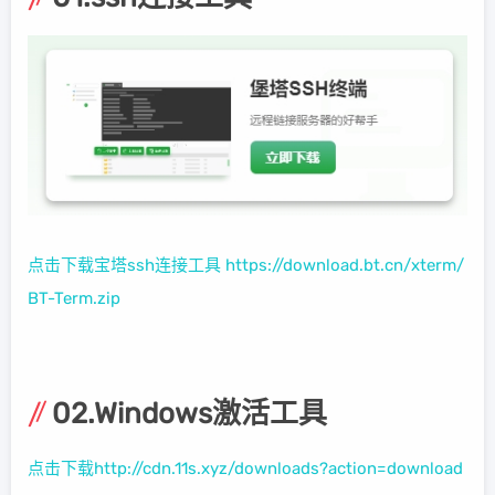
点击下载宝塔ssh连接工具 https://download.bt.cn/xterm/
BT-Term.zip
02.Windows激活工具
点击下载http://cdn.11s.xyz/downloads?action=download