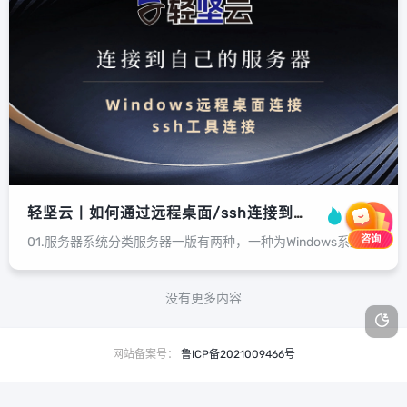
轻坚云丨如何通过远程桌面/ssh连接到服务器
7.1K
咨询
01.服务器系统分类服务器一版有两种，一种为Windows系统，另一种为centos系统，您可以通过机器产品页面看下自己机器是什么类型。02.Windows系统怎么连接打开产品详情页，找到自己的ip地址，系统属于什么类型，登...
没有更多内容
网站备案号：
鲁ICP备2021009466号