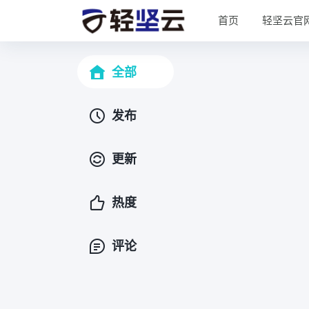
首页
轻坚云官
全部
发布
更新
热度
评论