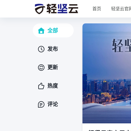
首页
轻坚云官
全部
发布
更新
热度
评论