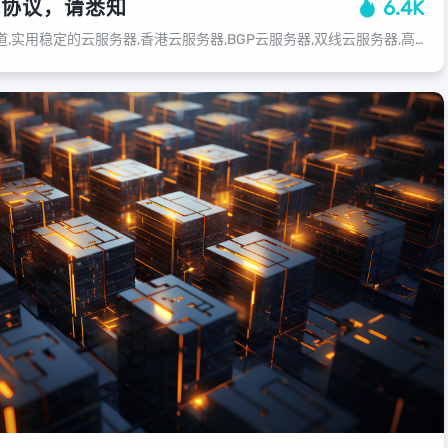
户协议，请悉知
6.4K
轻坚云专注提供价格厚道,实用稳定的云服务器,香港云服务器,BGP云服务器,双线云服务器,高防云服务器,美国云服务器,山东云电脑，山东机房托管运维，并提供全方位1对1售后服务,是国内领先的云计算基础设施服务提供商。...