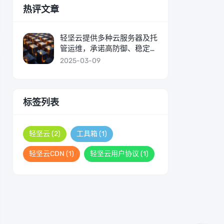
热评文章
轻坚云提供多种云服务器及托
管运维，承诺高防御、稳定、
秒开，提供全方位售后服务。
2025-03-09
拥有国内外多个机房，提供不
同防御级别及优化路线，年付
享优惠。
标签列表
轻坚云
(2)
工具箱
(1)
轻坚云CDN
(1)
轻坚云用户协议
(1)