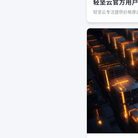
轻坚云官方用